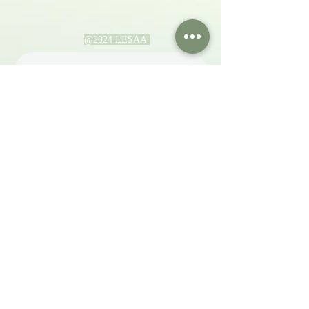
@2024 LESAA
​聯繫我們
First name
Last name
Email
Phone