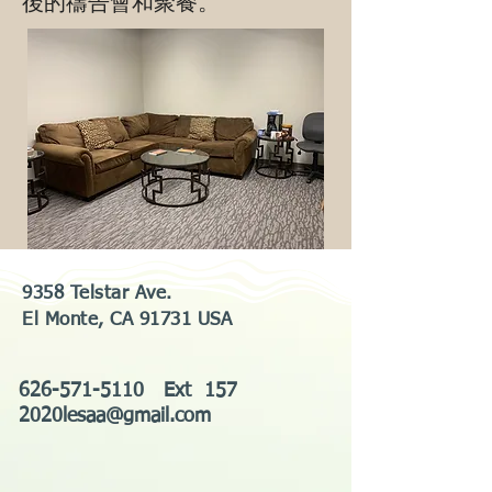
後的禱告會和聚餐。
9358 Telstar Ave.
El Monte, CA 91731 USA
626-571-5110
Ext 157
2020lesaa@gmail.com