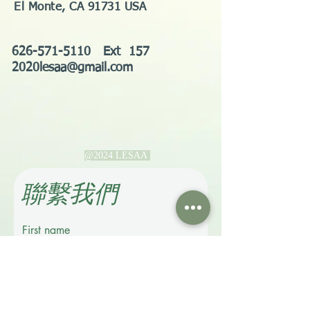
El Monte, CA 91731 USA
626-571-5110
Ext 157
2020lesaa@gmail.com
@2024 LESAA
​聯繫我們
First name
Last name