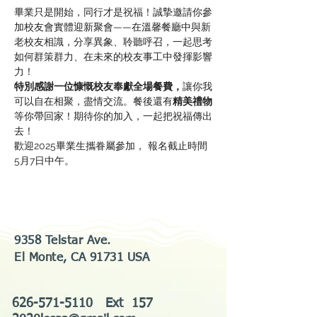
畢業只是開始，同行才是祝福！誠摯邀請你參
加校友會實體迎新聚會——在溫馨餐廳中與新
老校友相識，分享異象、聆聽呼召，一起思考
如何群策群力、在未來的校友事工中發揮影響
力！
特別感謝一位慷慨校友奉獻全場餐費，
讓你我
可以自在相聚，盡情交流。餐後還有
精美禮物
等你帶回家！期待你的加入，一起把祝福傳出
去！
歡迎2025畢業生攜眷屬參加， 報名截止時間
5月7日中午。
9358 Telstar Ave.
El Monte, CA 91731 USA
626-571-5110
Ext 157