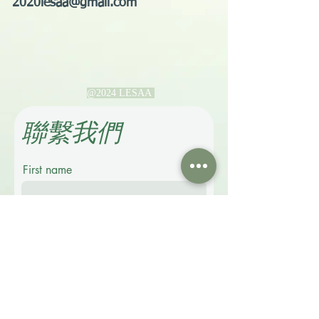
2020lesaa@gmail.com
@2024 LESAA
​聯繫我們
First name
Last name
Email