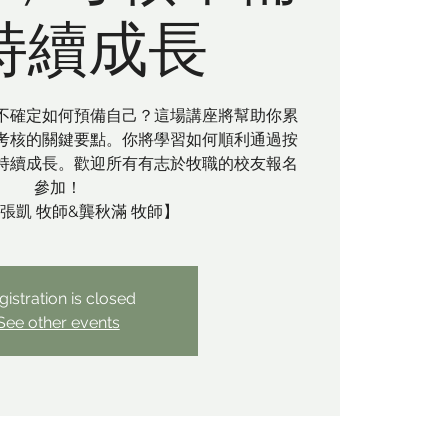
持續成長
不確定如何預備自己？這場講座將幫助你累
考核的關鍵要點。你將學習如何順利通過按
持續成長。歡迎所有有志於牧職的校友報名
參加！
張凱 牧師&龔秋滿 牧師】
gistration is closed
See other events