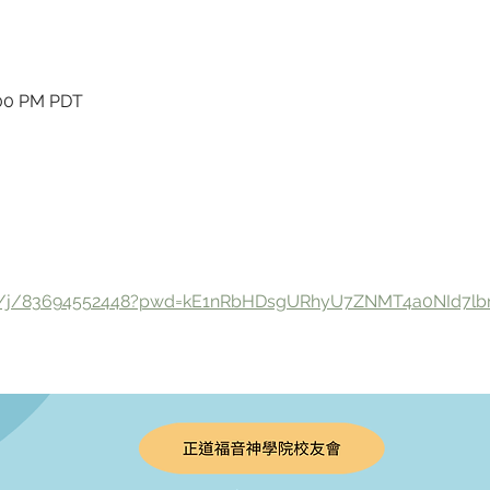
:00 PM PDT
us/j/83694552448?pwd=kE1nRbHDsgURhyU7ZNMT4a0NId7lb