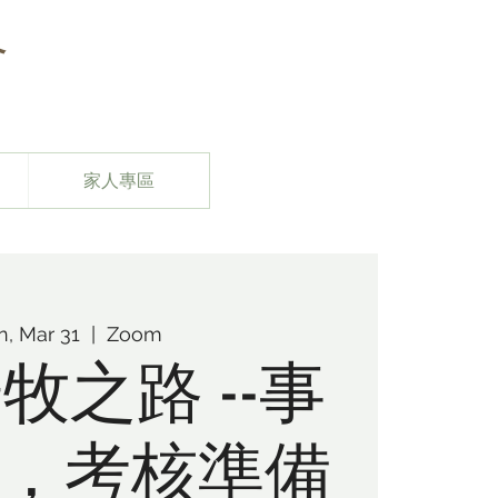
會
家人專區
, Mar 31
  |  
Zoom
牧之路 --事
，考核準備