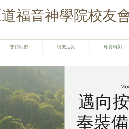
​正道福音神學院校友
關於我們
校友活動
珍貴時刻
Mon
邁向按
奉裝備