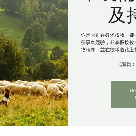
及
你是否正在尋求按牧，卻
積事奉經驗，並掌握按牧
牧程序，並在牧職道路上
【講員：
Re