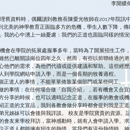
李開穠
覺到北美的神學教育正面臨多方的危機，學生人數下降，傳
」我的心中湧上一絲憂慮：我們的正道也面臨同樣的情況
雖然已離開該崗位四年之久，然而，有些以前聯絡過的弟
心他們的需求，為他們代禱或提供建議和幫助。這些經歷
人到學院網站申請入學，而是一個長期的牧養過程。
生是我們每一個正道人的事情，不能單單倚靠某個部門或某些同工。
方分享的時候，也可以適時記念正道，在服事的教會或機
紹正道的文宣品，我到各教會做分享時都會提到我是正道
弟兄姊妹可以會後與我詳談。 校友是學院寶貴的資源。
的會友來學校拜訪，當神感動時，就有人會申請入學。求
位正道人都能擁有招生的熱情，當我們有這份熱情時，神