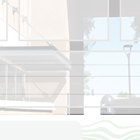
一
起航同行，正道畢業生與校
友海上團契