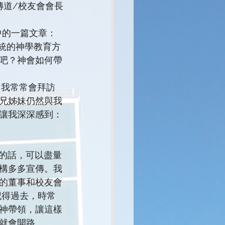
傳道/校友會會長
統的神學教育方
吧？神會如何帶
兄姊妹仍然與我
讓我深深感到：
構多多宣傳。我
的董事和校友會
記得過去，時常
神帶領，讓這樣
就會開路。