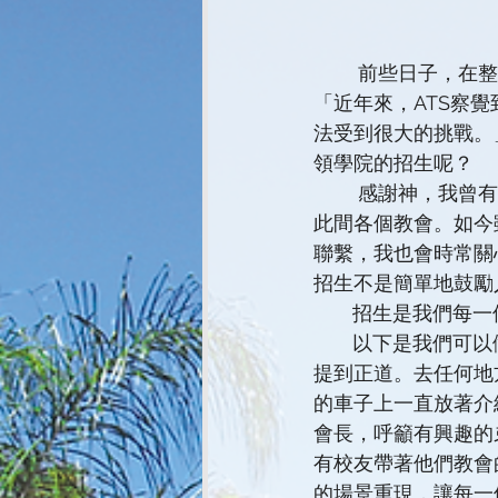
        前些日子，在整理舊資料時，偶爾讀到教務長陳愛光牧師在2017年院訊中的一篇文章：
「近年來，ATS察
法受到很大的挑戰。
領學院的招生呢？
        感謝神，我曾有機會在學院的拓展處服事多年，當時為了開展招生工作，我常常會拜訪
此間各個教會。如今
聯繫，我也會時常關
招生不是簡單地鼓勵
       招
       以下是我們可以做的事情：在任何場合做「自我介紹」，若有機會又合宜的話，可以盡量
提到正道。去任何地
的車子上一直放著介
會長，呼籲有興趣的
有校友帶著他們教會
的場景重現，讓每一