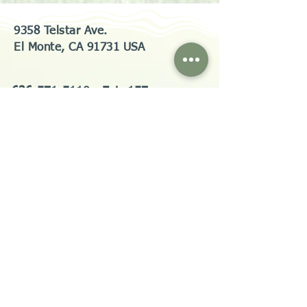
9358 Telstar Ave.
El Monte, CA 91731 USA
626-571-5110
Ext 157
2020lesaa@gmail.com
@2024 LESAA
​聯繫我們
First name