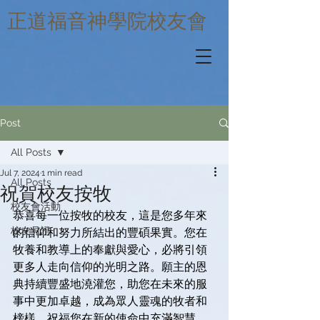
​正道福音神學院校友會
Post
All Posts
Jul 7, 2024
1 min read
All Posts
祝賀校友按牧
校友會活動
恭喜每一位按牧的校友，這是您多年來
校友見證
的信仰和努力所結出的豐碩果實。您在
牧養和教導上的奉獻與愛心，必將引領
更多人走向信仰的光明之路。願主的恩
典持續豐盛地澆灌您，助您在未來的服
事中更加卓越，成為眾人靈魂的牧者和
榜樣。祝福您在新的使命中充滿智慧、