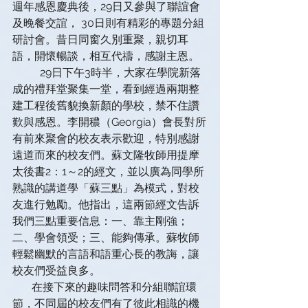
週年感恩慶典後，29日又參與了聯誼會
及晚餐交誼， 30日則有精彩的專題分組
研討會。昔日同窗久別重聚，親切耳
語，開懷暢談，相互代禱，感謝主恩。
          29日下午3時半，大家在學院新落
成的禮拜堂聚集一堂，看到經過兩期整
建工程後舊貌換新顏的學校，禁不住讚
歎與感恩。李開穠（Georgia）會長對所
有前來聚會的校友表示歡迎，特別感謝
遠道而來的校友們。蘇文隆牧師用提摩
太後書2：1～2的經文，並以廣為同學所
熟識的講道學「蘇三點」為模式，對校
友進行勉勵。他指出，這兩節經文告訴
我們三點重要信息：一、靠主剛強；
二、學會領受；三、能夠傳承。蘇牧師
輕鬆幽默的言語和語重心長的教誨，讓
校友們受益良多。
       在接下來的趣味問答和分組聯誼環
節，不同屆的校友們有了彼此相識的機