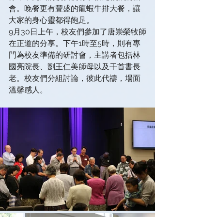
會。晚餐更有豐盛的龍蝦牛排大餐，讓
大家的身心靈都得飽足。
9月30日上午，校友們參加了唐崇榮牧師
在正道的分享。下午1時至5時，則有專
門為校友準備的研討會，主講者包括林
國亮院長、劉王仁美師母以及干首書長
老。校友們分組討論，彼此代禱，場面
溫馨感人。