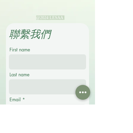
@2024 LESAA
​聯繫我們
First name
Last name
Email
Phone