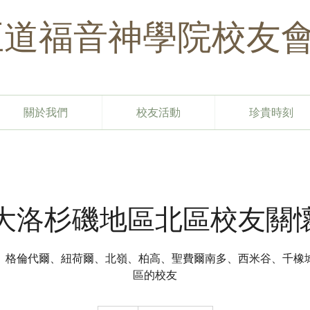
​正道福音神學院校友
關於我們
校友活動
珍貴時刻
大洛杉磯地區北區校友關
、格倫代爾、紐荷爾、北嶺、柏高、聖費爾南多、西米谷、千橡
區的校友