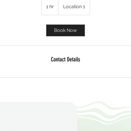
1 hr
1
Location 1
h
Book Now
Contact Details