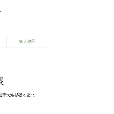
會
家人專區
懷
城等大洛杉磯地區北